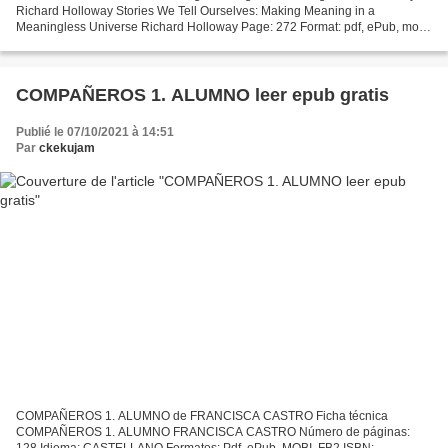
Richard Holloway Stories We Tell Ourselves: Making Meaning in a
Meaningless Universe Richard Holloway Page: 272 Format: pdf, ePub, mobi,
fb2 ISBN: 9781786899934 Publisher: Canongate...
COMPAÑEROS 1. ALUMNO leer epub gratis
Publié le 07/10/2021 à 14:51
Par
ckekujam
COMPAÑEROS 1. ALUMNO de FRANCISCA CASTRO Ficha técnica
COMPAÑEROS 1. ALUMNO FRANCISCA CASTRO Número de páginas:
128 Idioma: CASTELLANO Formatos: Pdf, ePub, MOBI, FB2 ISBN: