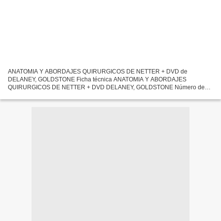
ANATOMIA Y ABORDAJES QUIRURGICOS DE NETTER + DVD de
DELANEY, GOLDSTONE Ficha técnica ANATOMIA Y ABORDAJES
QUIRURGICOS DE NETTER + DVD DELANEY, GOLDSTONE Número de
páginas: 671 Idioma: CASTELLANO Formatos: Pdf, ePub, MOBI, FB2 ISBN:
9789588871479 Editorial:...