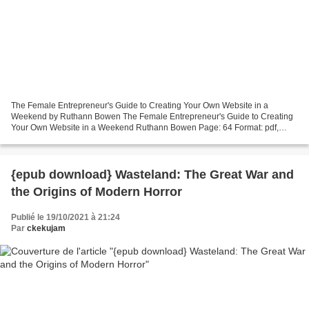
The Female Entrepreneur's Guide to Creating Your Own Website in a
Weekend by Ruthann Bowen The Female Entrepreneur's Guide to Creating
Your Own Website in a Weekend Ruthann Bowen Page: 64 Format: pdf,
ePub, mobi, fb2 ISBN: 9781953449276 Publisher: Bowen...
{epub download} Wasteland: The Great War and
the Origins of Modern Horror
Publié le 19/10/2021 à 21:24
Par
ckekujam