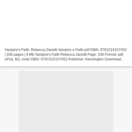
Vampire's Faith. Rebecca Zanetti Vampire-s-Faith.pdf ISBN: 9781516107452
| 336 pages | 9 Mb Vampire's Faith Rebecca Zanetti Page: 336 Format: pdf,
ePub, fb2, mobi ISBN: 9781516107452 Publisher: Kensington Download
Vampire's Faith Best books download free...