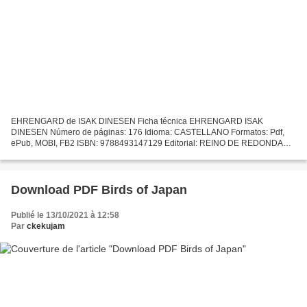
EHRENGARD de ISAK DINESEN Ficha técnica EHRENGARD ISAK
DINESEN Número de páginas: 176 Idioma: CASTELLANO Formatos: Pdf,
ePub, MOBI, FB2 ISBN: 9788493147129 Editorial: REINO DE REDONDA
Año de edición: 2001 Descargar eBook gratis Joomla ebooks descargar...
Download PDF Birds of Japan
Publié le 13/10/2021 à 12:58
Par
ckekujam