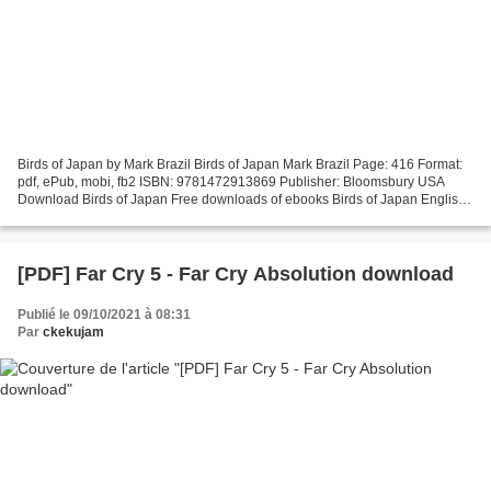
Birds of Japan by Mark Brazil Birds of Japan Mark Brazil Page: 416 Format:
pdf, ePub, mobi, fb2 ISBN: 9781472913869 Publisher: Bloomsbury USA
Download Birds of Japan Free downloads of ebooks Birds of Japan English
version eBook reading shares EPUB Birds...
[PDF] Far Cry 5 - Far Cry Absolution download
Publié le 09/10/2021 à 08:31
Par
ckekujam