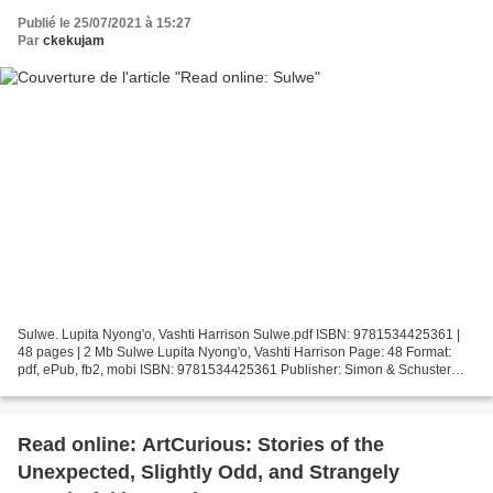
Publié le 25/07/2021 à 15:27
Par
ckekujam
Sulwe. Lupita Nyong'o, Vashti Harrison Sulwe.pdf ISBN: 9781534425361 |
48 pages | 2 Mb Sulwe Lupita Nyong'o, Vashti Harrison Page: 48 Format:
pdf, ePub, fb2, mobi ISBN: 9781534425361 Publisher: Simon & Schuster
Books For Young Readers Download Sulwe Free...
Read online: ArtCurious: Stories of the
Unexpected, Slightly Odd, and Strangely