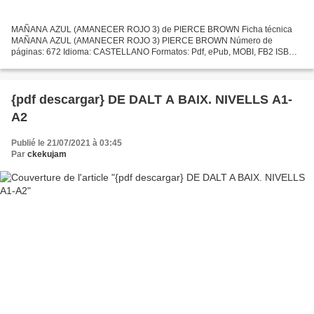
MAÑANA AZUL (AMANECER ROJO 3) de PIERCE BROWN Ficha técnica
MAÑANA AZUL (AMANECER ROJO 3) PIERCE BROWN Número de
páginas: 672 Idioma: CASTELLANO Formatos: Pdf, ePub, MOBI, FB2 ISBN:
9788427210233 Editorial: MOLINO Año de edición: 2017 Descargar
eBook...
{pdf descargar} DE DALT A BAIX. NIVELLS A1-
A2
Publié le 21/07/2021 à 03:45
Par
ckekujam