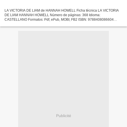
LA VICTORIA DE LIAM de HANNAH HOWELL Ficha técnica LA VICTORIA
DE LIAM HANNAH HOWELL Número de páginas: 368 Idioma:
CASTELLANO Formatos: Pdf, ePub, MOBI, FB2 ISBN: 9788408086604
Editorial: PLANETA Año de edición: 2009 Descargar eBook gratis Ebook
descargar...
Publicité