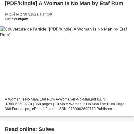
[PDF/Kindle] A Woman Is No Man by Etaf Rum
Publié le 27/07/2021 à 14:50
Par
ckekujam
A Woman Is No Man. Etaf Rum A-Woman-Is-No-Man.pdf ISBN:
9780062699770 | 368 pages | 10 Mb A Woman Is No Man Etaf Rum Page:
368 Format: pdf, ePub, fb2, mobi ISBN: 9780062699770 Publisher:
HarperCollins US Download A Woman Is No Man Download japanese
books...
Read online: Sulwe