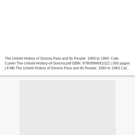
The Untold History of Sonora Pass and Its People: 1860 to 1960. Cate
Culver The-Untold-History-of-Sonora.pdf ISBN: 9780998691022 | 300 pages
| 8 Mb The Untold History of Sonora Pass and Its People: 1860 to 1960 Cate
Culver Page: 300 Format: pdf, ePub,...