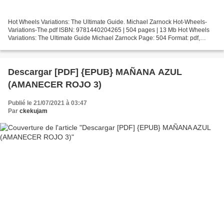
Hot Wheels Variations: The Ultimate Guide. Michael Zarnock Hot-Wheels-
Variations-The.pdf ISBN: 9781440204265 | 504 pages | 13 Mb Hot Wheels
Variations: The Ultimate Guide Michael Zarnock Page: 504 Format: pdf,
ePub, fb2, mobi ISBN: 9781440204265 Publisher:...
Descargar [PDF] {EPUB} MAÑANA AZUL
(AMANECER ROJO 3)
Publié le 21/07/2021 à 03:47
Par
ckekujam