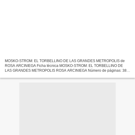
MOSKO-STROM: EL TORBELLINO DE LAS GRANDES METROPOLIS de
ROSA ARCINIEGA Ficha técnica MOSKO-STROM: EL TORBELLINO DE
LAS GRANDES METROPOLIS ROSA ARCINIEGA Número de páginas: 388
Idioma: CASTELLANO Formatos: Pdf, ePub, MOBI, FB2 ISBN:
9788417146689 Editorial:...