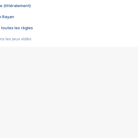
e (littéralement)
im Rayan
 toutes les règles
s les jeux vidéo
us choquant de Rockstar ? - Le scandale BULLY
e plus moche de Steam
du RÊVE tourne au CAUCHEMAR
pendant 8 heures
it… à tort
umiliés par un jeu vidéo
ire - Final Fantasy 8
ti un empire - Age of Empires