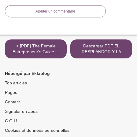
Ajouter un commentaire
< [PDF] The Female
Descargar PDF EL
Entrepreneur's Guide to
RESPLANDOR Y LA
Creating Your Own Website
CENIZA >
in a Weekend by Ruthann
Bowen
Hébergé par Eklablog
Top articles
Pages
Contact
Signaler un abus
C.G.U.
Cookies et données personnelles