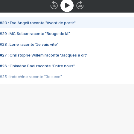
#30 : Eve Angeli raconte "Avant de partir"
#29 : MC Solaar raconte "Bouge de là"
28 : Lorie raconte "Je vais vite"
#27 : Christophe Willem raconte "Jacques a dit"
#26 : Chimène Badi raconte "Entre nous"
#25 : Indochine raconte "3e sexe"
#24 : Zaho raconte "C'est chelou"
#23 : Patrick Bruel raconte "Au café des délices"
#22 : Kyo raconte "Le chemin"
#21 : Nolwenn Leroy raconte "Cassé"
#20 : Patrick Hernandez raconte "Born to be alive"