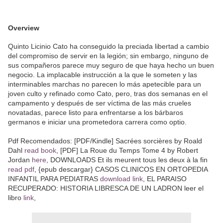
Overview
Quinto Licinio Cato ha conseguido la preciada libertad a cambio
del compromiso de servir en la legión; sin embargo, ninguno de
sus compañeros parece muy seguro de que haya hecho un buen
negocio. La implacable instrucción a la que le someten y las
interminables marchas no parecen lo más apetecible para un
joven culto y refinado como Cato, pero, tras dos semanas en el
campamento y después de ser víctima de las más crueles
novatadas, parece listo para enfrentarse a los bárbaros
germanos e iniciar una prometedora carrera como optio.
Pdf Recomendados: [PDF/Kindle] Sacrées sorcières by Roald
Dahl
read book
, [PDF] La Roue du Temps Tome 4 by Robert
Jordan
here
, DOWNLOADS Et ils meurent tous les deux à la fin
read pdf
, {epub descargar} CASOS CLINICOS EN ORTOPEDIA
INFANTIL PARA PEDIATRAS
download link
, EL PARAISO
RECUPERADO: HISTORIA LIBRESCA DE UN LADRON leer el
libro
link
,