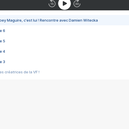
bey Maguire, c'est lui ! Rencontre avec Damien Witecka
e 6
e 5
e 4
e 3
s créatrices de la VF !
e 2
e 1
e Mektoub My Love arrive enfin ! Rencontre avec Shaïn Boumedine et Sal
i : après Toni en famille
elle réalise le bouleversant Dites lui que je l'aime