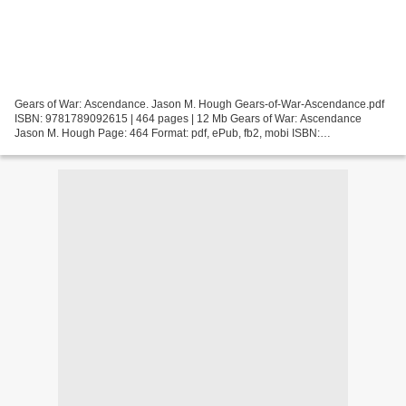
Gears of War: Ascendance. Jason M. Hough Gears-of-War-Ascendance.pdf
ISBN: 9781789092615 | 464 pages | 12 Mb Gears of War: Ascendance
Jason M. Hough Page: 464 Format: pdf, ePub, fb2, mobi ISBN:
9781789092615 Publisher: Titan Download Gears of War: Ascendance...