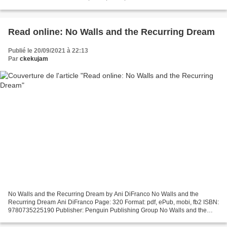
Editorial: LIBROS INDIE Año de edición: 2019 Descargar eBook gratis
Descargar...
Read online: No Walls and the Recurring Dream
Publié le 20/09/2021 à 22:13
Par
ckekujam
No Walls and the Recurring Dream by Ani DiFranco No Walls and the
Recurring Dream Ani DiFranco Page: 320 Format: pdf, ePub, mobi, fb2 ISBN:
9780735225190 Publisher: Penguin Publishing Group No Walls and the
Recurring Dream Ebooks gratis download No Walls...