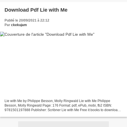
Download Pdf Lie with Me
Publié le 20/09/2021 à 22:12
Par
ckekujam
Lie with Me by Philippe Besson, Molly Ringwald Lie with Me Philippe
Besson, Molly Ringwald Page: 176 Format: pdf, ePub, mobi, fb2 ISBN:
9781501197888 Publisher: Scribner Lie with Me Free it books to download
Lie with Me MOBI iBook CHM 9781501197888 (English...