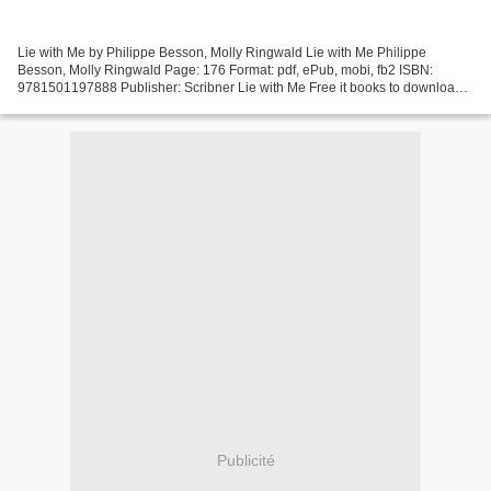
Lie with Me by Philippe Besson, Molly Ringwald Lie with Me Philippe
Besson, Molly Ringwald Page: 176 Format: pdf, ePub, mobi, fb2 ISBN:
9781501197888 Publisher: Scribner Lie with Me Free it books to download
Lie with Me MOBI iBook CHM 9781501197888 (English...
Publicité